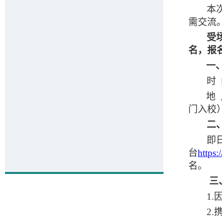
本
需交流
受
名，报
一
时
地
门入校
二
即
台
https:
名。
三
1.
2