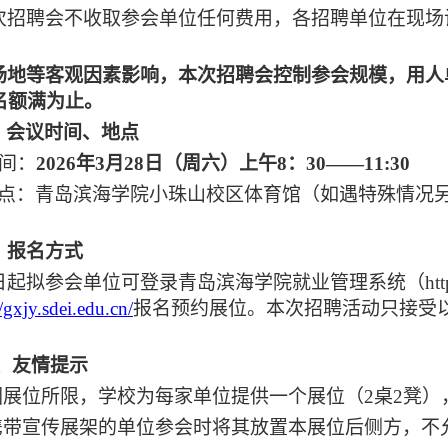
次招聘会不收取参会单位任何费用，各招聘单位在现场
。
场地等客观因素影响，本次招聘会控制参会规模，用人
名额满为止。
、会议时间、地点
间：
202
6
年
3
月
28
日（周六）上午
8：30——11:30
点：青岛滨海学院小珠山校区体育馆（如遇特殊情况
）
、报名方式
日起拟参会单位可登录青岛滨海学院就业管理系统（
ht
//gxjy.sdei.edu.cn/
报名预约展位。
本次
招聘
活动只接受
、友情提示
因展位所限，学校为每家单位提供一个展位（2桌2凳）
.携带宣传展架的单位参会时将其放置本展位后侧方，