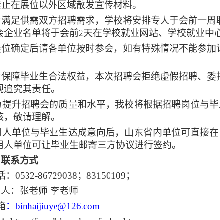
禁止在展位以外区域散发宣传材料。
.为满足供需双方招聘需求，学校将安排专人于会前一
会企业名单将于会前2天在学校就业网站、学校就业中
.展位确定后请各单位按时参会，如有特殊情况不能参
.为保障毕业生合法权益，本次招聘会拒绝虚假招聘、
规追究其责任。
为提升招聘会的质量和水平，我校将根据招聘岗位与
核，敬请理解。
用人单位与毕业生达成意向后，山东省内单位可直接在
用人单位可让毕业生邮寄三方协议进行签约。
、联系方式
：0532-86729038；83150109；
系人：张老师
李老师
箱
：
binhaijiuye@126.com