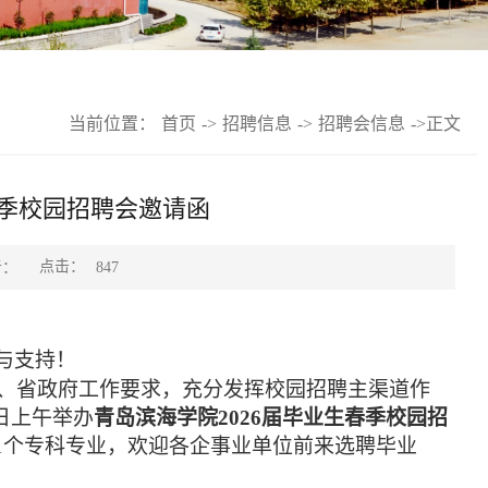
当前位置：
首页
->
招聘信息
->
招聘会信息
->
正文
春季校园招聘会邀请函
点击：
者：
847
与支持！
、省政府工作要求，
充分发挥
校园招聘主渠道
作
日上午举办
青岛滨海学院
2026届毕业生
春
季校园招
21个专科专业，欢迎各企事业单位前来选聘毕业