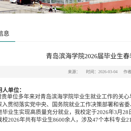
信息
青岛滨海学院2026届毕业生
来源：
时间：2026-03-04
作
用人单位：
单位多年来对青岛滨海学院毕业生就业工作的关心
深入贯彻落实党中央、国务院就业工作决策部署和省委
进毕业生实现高质量充分就业，
我校定于
202
6
年
3
月
28
我校
2026年共有毕业生8
6
00余人，涉及47个本科专业