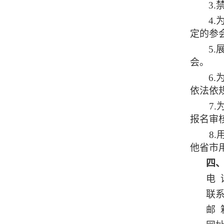
3.
4
定的参
5
会。
6
依法依
7.
报名审
8.
他省市
四
电
话
联
邮