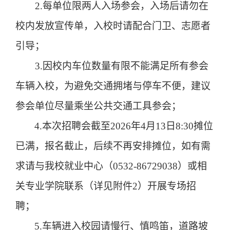
2.每单位限两人入场参会，
入场后请勿在
校内发放宣传单
，入校时请配合门卫、志愿者
引导
；
3.因校内车位数量有限不能满足所有参会
车辆入校，为避免交通拥堵与停车不便，建议
参会单位尽量乘坐公共交通工具参会；
4.本次招聘会截至
202
6
年
4
月
13
日
8
:
3
0
摊位
已满
，
报名截止，后续不再安排摊位，如有需
求请与我校就业中心（
0532-
86729038）或相
关专业学院联系（详见附件
2
）开展专场招
聘
；
5
.车辆进入校园请慢行、慎鸣笛，道路坡