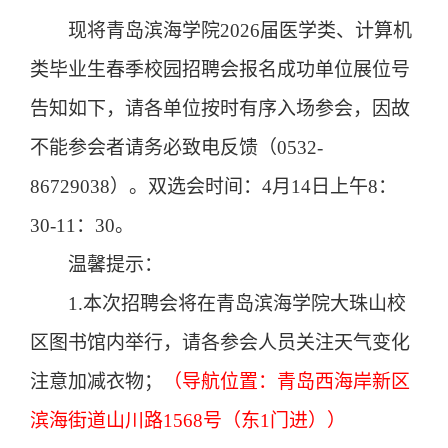
现将青岛滨海学院
2026届
医学类、计算机
类
毕业生
春季
校园招聘会报名成功单位展位号
告知如下，请各单位按时有序入场参会，因故
不能参会者请务必致电反馈
（
0532-
86729038
）
。双选会时间：
4
月
14
日上午
8：
30-11：30。
温馨提示：
1.
本次招聘会
将在
青岛滨海学院大珠山校
区图书馆
内举行
，请各
参会人员关注天气变化
注意
加减衣物
；
（
导航位置：
青岛西海岸新区
滨海街道山川路
1568号（东1门进）
）