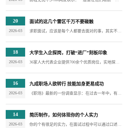
20
面试的这几个雷区千万不要碰触
2026-03
求职面试，应该是每个人都要去面对的事，其实不管是现在的求职面试还是研究生复试面试，或者是公务员的面试，其实都是大同小异，就是要在面试官的面前展示出自己的优点，让面试官感受到你和其他面试者的不同，只有这样你才能被录取，在面试当中，有一些面试官很讨厌的行为，我们要避免去碰触到这个雷区。毫无准备一身轻松其实，处于礼貌性，在面试之前大家要花一些时间上网去了解下这个公司还是很有必要的，哪怕你是一个毫无经验的社会新鲜人，...
18
大学生入企探岗，打破“进厂”刻板印象
2026-03
36家人大代表企业提供700余个优质岗位，实地探岗打破大学生对车间的刻板印象……7月18日，福州市举行“福你就业”人大代表企业送岗活动暨闽东北协同发展区大型招聘会，500人次高校毕业生现场达成求职意向。“现在产业链已有80多家医药企业，接下来将发展到200多家。”在招聘展位前，市人大代表，福建瑞达精工股份有限公司、福州瑞科生物医药产业园负责人蒋维将园区部分医药企业的岗位“打包”带到了现场。“我们一周不到就完成了700多个岗位的征集。...
16
九成职场人欲转行 技能加身更易成功
2026-03
《职场》最新的一份调查显示：在过去一年中，有91.6%的职场人有过转行的念头。但是囿于信心不足，他们一直在此行与彼行的比较中纠结。诚然，并非所有的人职场之路都会一帆风顺，或多或少会遇到困难和挫折，或者因为自己的理想而需要重新做出选择，因而转型成为众多职场人士无法避开的话题。学习软件工程师的吴平，一年前毕业后在一家生产企业工作了一年，却越来越找不到上进的动力，每天都在重复着同样的工作内容，抵触的心理越发强烈。...
14
简历制作，如何体现你的个人实力
2026-03
你的个有很足的实力，在面试过程中可以通过口述，但是你的第一关是通过简历进行传递，也就是说如果在你的个人简历中都没有将你的个人实力体现出来，你还没有开始面试就已经被刷下去了，如何写好自已的简历，突出你的个人实力，今天我们就来包装下你个人，你的简历!由此可见一份优秀的个人简历的重要性，在撰写个人简历上一要注意细节部分，因为细节决定成败，小问题也可以影响简历的质量。二要注意将自己的实力展现在个人简历，通过个人简历就能让招聘者肯定自己的能力，...