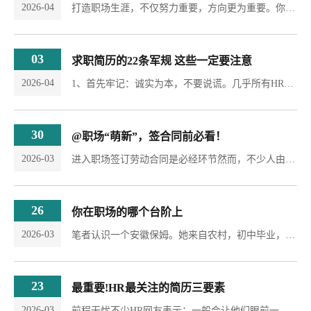
2026-04
打造职场生涯，不仅努力重要，方向更为重要。你该朝哪些方向努力呢?这里提供了9个范畴供你参考。修炼自己的职场品质，让你拥有别人无可替代的特质。与时并进的学习态度，是增加个人在职场竞争力的基本方法。可是进修学习时，也要有明确方向，才不至于浪费时间金钱。假如职场中人想透过进修，提升工作能力，可考虑下列范畴：1.工作效率：职场中人可选择有关提高工作效率的培训课程，例如态度训练(Attitude Training)，培养积极正面的工作态度。...
03
求职简历的22条军规 这些一定要注意
2026-04
1、首先牢记：诚实为本，不要说谎。几乎所有HR都提到，最重要的一点不要编造虚假的简历。HR的职责首先就是和捏造经验的求职者斗智斗勇，经验丰富的HR往往一眼就能看穿哪件事你其实没有做过退一步讲，编造的经历也很容易在面试或上机测试中露出马脚。你一旦因此进入黑名单，就万劫不复了。2、简历格式用Word就好，不必处理成PDF。不少简历专家会建议使用PDF格式的简历，因为能够保证简历模板的稳定性和美观。但实际上，很多企业需要对收到的简历进行扫描、...
30
@职场“萌新”，签合同前必看！
2026-03
进入职场签订劳动合同是必经环节然而，不少人由于缺乏经验或未仔细阅读劳动合同可能会掉入劳动合同中的陷阱今天给大家讲讲常见的劳动合同陷阱@职场“萌新”，快收好!“霸王”合同所谓“霸王”合同，是指公司在劳动合同中，设置了公司可以随意解雇员工或者免除公司责任、排除员工权益的条款，以及限制员工辞职权的条款等。这种合同可能严重损害员工的权益，但是由于违反法律规定也会被认定为无效条款。求职者在签订合同时，要仔细审查，...
26
你在职场的哪个台阶上
2026-03
笔者认识一个安徽保姆。她来自农村，初中毕业，如今在上海做保姆已有十年历史，不仅听得懂上海话，并且已经染上了一些上海的“小资”生活方式。每天骑车路过那些坐满了等待见工的家政中介机构时，她一定十分骄傲，她已经不需要被人挑，而是可以挑一些年轻、经常出差、忙于工作并且对生活不挑剔的雇主。尽管很辛苦，但她一个月可以净挣四五千元，比刚毕业的大学生挣得还多。她的工作态度和工作方式即使在高级写字楼里也属于强势人群，...
23
最重要!HR最关注的简历三要素
2026-03
前程无忧不少HR网友表示：一般会让他们眼前一亮的简历，都会包含以下三项因素：1、有丰富的工作经验;2、有特别突出的个人技能;3、求职者在个人求职信或者介绍中，会把和应聘岗位匹配的关键词再次提炼出来。而在这三点之中，求职者和岗位的匹配度是较关键的。研发型公司、国企、校招更关注名校背景大多HR网友和求职者网友的看法一致——HR在筛选简历时，首要关注的还是工作经验，除了工作经验的丰厚，HR更为关注的是个人的工作经验阐述与招聘岗位职责的匹配度。...