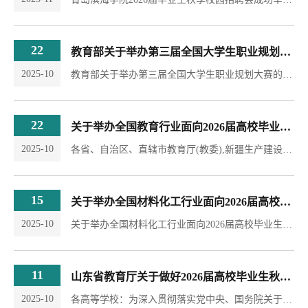
22
教育部关于举办第三届全国大学生职业规划大赛的通知
2025-10
教育部关于举办第三届全国大学生职业规划大赛的通知各省 、 自 治 区 、 直辖市教育厅 （教委）， 新疆生产建设兵团教育局 ， 有关省 、 自治区人力资源社会保障厅 ， 部属各高等学校 、部省合建各高等学校 ， 分行业就业创业指导委员会： 为贯彻落实党中央 、 国务院关于做好高校毕业生就业工作的决策部署 ， 落实 《中共中央办公厅 国务院办公厅关于加快构建普通高等学校毕业生高质量就业服务体系的意见》 精神 ， 强化高校生涯教育和就业指导 ...
22
关于举办全国教育行业面向2026届高校毕业生秋季招聘活动的通知
2025-10
各省、自治区、直辖市教育厅(教委),新疆生产建设兵团 教育局，部属各高等学校、部省合建各高等学校，有关单位： 为深入贯彻落实党中央、国务院关于高校毕业生就业工 作决策部署，抢抓“秋招”促就业关键期，推动教育行业人 才供需精准对接，助力2026届高校毕业生高质量充分就业， 全国普通高校毕业生就业创业指导委员会决定开展全国教 育行业面向2026届高校毕业生秋季招聘活动，现将有关事 项通知如下。 一、组织机构 ...
15
关于举办全国材料化工行业面向2026届高校毕业生秋季招聘活动的通知
2025-10
关于举办全国材料化工行业面向2026届高校毕业生秋季招聘活动的通知各省、自治区、直辖市教育厅(教委),新疆生产建设兵团 教育局，部属各高等学校、部省合建各高等学校，有关单位：为深入贯彻落实党中央、国务院关于高校毕业生就业工 作决策部署，抢抓“秋招”促就业关键期，推动材料化工行 业人才供需精准对接，助力2026届高校毕业生高质量充分 就业，全国普通高校毕业生就业创业指导委员会决定开展全 国材料化工行业面向2026届高校毕业生秋季招聘活动，...
11
山东省教育厅关于做好2026届高校毕业生秋季校园招聘月活动的通知
2025-10
各高等学校：为深入贯彻落实党中央、国务院关于高校毕业生就业工作的决策部署，根据教育部《关于开展 2026 届全国高校毕业生“金秋启航”校园招聘月活动的通知》（教就业司函〔2025〕41 号）要求，抓住秋季学期促就业关键期，全力做好 2026 届高校毕业生就业工作，现将有关事项通知如下。 一、深入开展“访企拓岗”行动。各高校要有针对性地组织开展书记校长访企拓岗促就业专项行动，推动二级学院领导班子成员及专业教师积极参与，...