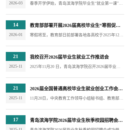
2026-03
春季开学伊始，青岛滨海学院毕业生“就业第一课”在各二级学院陆续开讲。授课对象为2026届全体毕业生，校领导现场指导，各二级学院院长亲自主讲。副校长孙瑛在医学院“就业第一课”现场发言副校长翟明戈助力机电工程学院“就业第一课”现场发言 党委副书记孙健助力艺术传媒学院“就业第一课”现场发言 副校长杜培革助力护理学院“就业第一课”现场发言“就业第一课”结合学校就业工作部署开展，旨在帮助毕业生明晰职业方向、提升求职竞争力。...
14
教育部部署开展2026届高校毕业生“寒假促就业暖心行动”
2026-01
寒假将至，教育部日前部署各地各高校于2025年12月至2026年2月集中开展2026届高校毕业生“寒假促就业暖心行动”，重点推出“暖心送岗”系列招聘活动、“暖心拓岗”定向访企活动、“暖心导航”就业指导活动、“暖心助航”就业困难帮扶活动、“暖心领航”实习促就业活动等5项举措，助力2026届高校毕业生顺利就业。 在“暖心送岗”系列招聘活动方面，各省级教育行政部门积极争取人社部门支持，联合开展寒假返乡大学生专场招聘活动，抓住寒假大学生集中返乡时机，...
21
我校召开2026届毕业生就业工作推进会
2025-11
2025年11月20 日，青岛滨海学院召开2026届毕业生就业工作推进会，校党委书记车滨、副校长孙瑛出席会议并讲话，各学院及就业中心相关负责人参会。会议聚焦当前就业形势，明确就业育人、赛事筹备、访企拓岗等重点工作，为2026 届毕业生高质量就业谋篇布局。会上，孙瑛副校长通报了学校2026届秋季毕业生招聘会的整体情况。她表示，本届招聘会学生参与度同比提升，但受经济结构调整、产业升级等因素影响，就业质量面临下滑压力，学校需动态调整就业工作策略，...
21
2026届全国普通高校毕业生就业创业工作会召开
2025-11
11月20日，中央教育工作领导小组秘书组、教育部在京召开2026届全国普通高校毕业生就业创业工作会议。中央教育工作领导小组秘书组组长，教育部党组书记、部长怀进鹏，人力资源社会保障部党组成员、副部长俞家栋，工业和信息化部总经济师高东升，国务院国有资产监督管理委员会有关负责同志出席会议并讲话。中国银行党委副书记、行长张辉介绍助力高校毕业生就业创业有关情况。教育部党组成员、副部长熊四皓主持会议。 会议指出，以习近平同志为核心的党中央高度重视高校毕业生就业工作，...
17
青岛滨海学院2026届毕业生秋季校园招聘会成功举行
2025-11
青岛滨海学院2026届毕业生秋季校园招聘会成功举行 2025年11月15日，青岛滨海学院2026届毕业生秋季招聘会在我校小珠山校区体育馆举行，此次招聘会共吸引了科信建设项目管理有限公司青岛分公司、山东魏桥创业集团有限公司、金能化学（青岛）有限公司、海信视像科技股份有限公司、歌尔股份有限公司、胜科纳米（青岛）有限公司、中国移动通信集团山东有限公司青岛开发区公司、青岛京东方光电科技有限公司、青岛即发集团股份有限公司等320余家企业参与，...