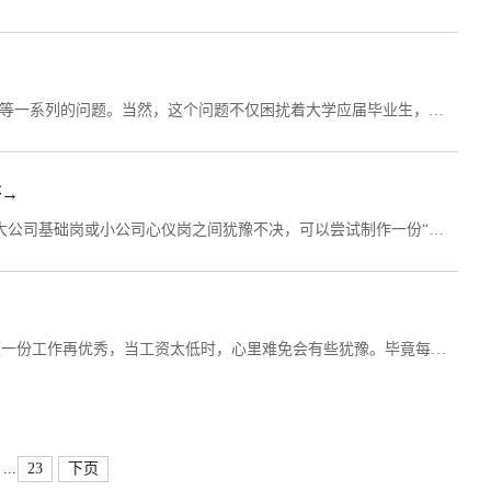
“知己知彼，百战不殆。”又到了毕业季，很多毕业生面临着找工作面试等一系列的问题。当然，这个问题不仅困扰着大学应届毕业生，对于很多失业再就业的人也是有一样的焦虑。 因此，这篇文章基于我很多次企事业单位面试官的工作经历，从面试官的心理、视觉出发，就面试过程中应该注意的一些事项，做详细且具体的阐述，如果你能照单全收，一定会赢得面试官的青睐，助你面试成功，轻松搞定心仪的offer!01认识面试对于大多数人而言，求职面试几乎是职业发展的关键环节，...
答→
01怎样选择出自己最适合的岗位，让职业决策更精准?如果大家在选择大公司基础岗或小公司心仪岗之间犹豫不决，可以尝试制作一份“职业决策平衡单”：首先列出核心考量因素(比如职业发展、薪资水平、企业文化、培训机制等)，然后按重要程度对各考量因素进行权重分配，接着为每个因素进行具体打分，最后计算加权总分，进行直观优势对比。职业决策平衡单可以帮助我们定量地来分析各个意向岗位，辅助我们做出决策。02应届生职场经验少，如何发掘潜在优势，...
面试时说得再冠冕堂皇，对于求职者来说最后都要落实到工资上。即便一份工作再优秀，当工资太低时，心里难免会有些犹豫。毕竟每个人的生活、开销，都要用钱来换取的。那么，如何在面试的过程中正确争取到理想的工资呢?知己知彼对企业的薪酬幅度有一个整体的了解之后，你会对自己的工资水平有一个更加明确的了解，包括日后的涨薪情况等。面试时面试官一定会给你一个提问的时间，你可以就企业的薪酬体系提出问题，一般面试官都会做一些简单的介绍，...
...
23
下页