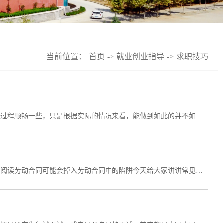
当前位置：
首页
->
就业创业指导
->
求职技巧
求职体验好坏会受到多方面因素的影响，每个人都无比渴望自己求职的过程顺畅一些，只是根据实际的情况来看，能做到如此的并不如大家所想象的那么多。那么，如何才能在求职时更顺利?下面就跟大家具体分析一下。降低自我预期，如果一开始你给自己设定的“求职顺利”是每次求职都能成功，每次求职都能得到hr的高度认可，那这样的程度就很难以实现和达到。相反的，如果你一开始设定的目标是求职4-5次之后有企业hr邀请自己入职，那这样的程度就比较容易达到、...
进入职场签订劳动合同是必经环节然而，不少人由于缺乏经验或未仔细阅读劳动合同可能会掉入劳动合同中的陷阱今天给大家讲讲常见的劳动合同陷阱@职场“萌新”，快收好!“霸王”合同所谓“霸王”合同，是指公司在劳动合同中，设置了公司可以随意解雇员工或者免除公司责任、排除员工权益的条款，以及限制员工辞职权的条款等。这种合同可能严重损害员工的权益，但是由于违反法律规定也会被认定为无效条款。求职者在签订合同时，要仔细审查，...