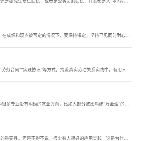
求职面试，应该是每个人都要去面对的事，其实不管是现在的求职面试还是研究生复试面试，或者是公务员的面试，其实都是大同小异，就是要在面试官的面前展示出自己的优点，让面试官感受到你和其他面试者的不同，只有这样你才能被录取，在面试当中，有一些面试官很讨厌的行为，我们要避免去碰触到这个雷区。毫无准备一身轻松其实，处于礼貌性，在面试之前大家要花一些时间上网去了解下这个公司还是很有必要的，哪怕你是一个毫无经验的社会新鲜人，...
什么是压力面试?面对压力面试时，有两类应对方法。其一是绕开陷阱，在成绩和观点被否定的情况下，要保持镇定，坚持已见同时耐心解释，也可提出适当反问。其二是奋战到底，面对快速提出的一系列问题，最好的方法就是坚持到底，用足够的耐心和信心，诚恳地回答每一个问题。
入职签合同，当心劳动合同“被化名”为规避责任，有用人单位通过签订“劳务合同”“实践协议”等方式，掩盖真实劳动关系实践中，有用人单位选择用“劳务合同”“实践协议”等替代劳动合同，其核心动机通常在于规避劳动法律法规规定的用人单位义务和成本。专家建议，应坚持“事实优先”原则加以判断，双方符合建立劳动关系的实质要件，如主体适格、工资由单位发放、从事单位安排的工作、接受单位管理等，即可成立劳动关系。大学毕业生小李在入职一家服务公司时，...
1、求职意向切忌过于“宽泛”全国高校中有上百个名称迥异的专业，其中很多专业没有明确的就业方向，比如大部分被比喻成“万金油”的文科专业，像哲学、历史、古典文学、中外比较文学、社会学等。这类专业的毕业生，简历中的求职意向往往是市场、行政、HR、策划类工作一网打尽，但事实上却是很难取得“准入证”。不同岗位工作职责不同，对求职者的要求也不同，写得太多，给人的感觉是求职者其实并不了解这些岗位的具体职责。如果有多个职业目标，...
首先必须要认识到：形象很重要。很多人都知道首因效应，即第一印象的重要性。但是不得不说，很少有人很好的应用实践。这是为什么呢?因为很多人分不清场合。分不清场合意味着分不清角色。不知道自己该扮演什么角色，那能怎么证明自己是符合角色设置的呢?所以，在面试的准备过程中，我们首先要搞清楚，我们是一个求职者。求职者，角色本身需要职业化!那在求职面试过程中，形象方面的小小的改变就足以体现你的职业化。这里我们则需要重点关注自己的着装、...