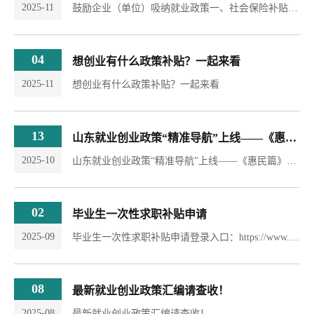
2025-11
鼓励企业（单位）吸纳就业政策一、社会保险补贴政策补贴对象：招用毕业年度和离校2年内未就业高校毕业生，与之签订1年以上劳动合同并为其缴纳社会保险费的小微企业。补贴标准：对招用符合条件高校毕业生的小微企业，按其为高校毕业生实际缴纳的社会保险费给予补贴，不包括个人缴纳部分，期限最长不超过1年。申领流程：社会保险补贴实行“先缴后补”，符合条件的小微企业，向当地人社部门提供基本身份类证明（或毕业证书）复印件、劳动合同复印件等材料。...
04
想创业有什么政策补贴？一起来看
2025-11
想创业有什么政策补贴？一起来看
13
山东就业创业政策“精准导航”上线——《惠民篇》《惠企篇》
2025-10
山东就业创业政策“精准导航”上线——《惠民篇》《惠企篇》 为深入推动山东省就业创业政策精准直达、有效惠及广大市场主体和劳动者，进一步优化就业创业环境，激发全社会创新创造活力，山东省人力资源和社会保障厅立足不同政策受众群体的实际需求，精心梳理并汇编形成《山东省就业创业政策惠民篇》与《山东省就业创业政策惠企篇》。现发布相关政策内容与办理渠道，期望助力广大企业和劳动者知策用策、纾困解难，欢迎广大企业和劳动者关注查阅，...
02
毕业生一次性求职补贴申请
2025-09
毕业生一次性求职补贴申请登录入口：https://www.sdgxbys.cn/art/jysxbl/8a7ea68e95db8569019907d983ba0232.html
08
最新就业创业政策汇编请查收！
2025-08
最新就业创业政策汇编请查收！