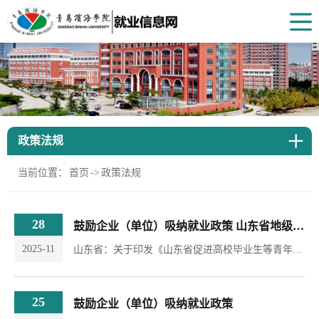
政策法规
当前位置：
首页
->
政策法规
28
鼓励企业（单位）吸纳就业政策 山东省地级市政策（面向用人单位）
2025-11
山东省：关于印发《山东省促进高校毕业生等青年高质量充分就业若干措施》的通知鲁人社发〔2024〕7号1.整合优化吸纳就业补贴和扩岗补助政策。合并实施一次性吸纳就业补贴和一次性扩岗补助政策，对招用毕业年度及离校两年内未就业高校毕业生及16-24岁登记失业青年，签订劳动合同，并按规定为其足额缴纳3个月以上的失业、工伤、职工养老保险费的企业，按照每招用1人1500元的标准发放一次性扩岗补助，所需资金从失业保险基金支出。政策执行至2025年12月31日。...
25
鼓励企业（单位）吸纳就业政策