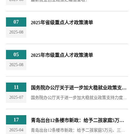
07
2025年省级重点人才政策清单
2025-08
05
2025年市级重点人才政策清单
2025-08
11
国务院办公厅关于进一步加大稳就业政策支持力度的通知
2025-07
国务院办公厅关于进一步加大稳就业政策支持力度的通知各省、自治区、直辖市人民政府，国务院各部委、各直属机构：为深入贯彻党中央、国务院决策部署，着力稳就业、稳企业、稳市场、稳预期，推动经济高质量发展，经国务院同意，现就进一步加大稳就业政策支持力度通知如下：一、支持企业稳定就业岗位（一）扩大稳岗扩岗专项贷款支持范围。各地要持续深化政银合作，积极拓展稳岗扩岗专项贷款合作银行范围，优化业务流程，进一步提升贷款便利程度。...
17
青岛出台12条楼市新政：给予二孩家庭5万元、三孩家庭10万元购房补贴
2025-04
青岛出台12条楼市新政：给予二孩家庭5万元、三孩家庭10万元购房补贴4月16日，青岛市政府新闻办召开“强信心 亮举措 促发展”主题系列新闻发布会（第八场），按照市委、市政府部署要求，近期青岛市住房和城乡建设局、市财政局、市人力资源和社会保障局、市自然资源和规划局、市卫生健康委、市国资委等6部门，研究出台了“服务青年就业 促进民生改善 保障宜居安居”等12条政策措施，概括起来就是实施“三个降低、四个提高、五个优化”...